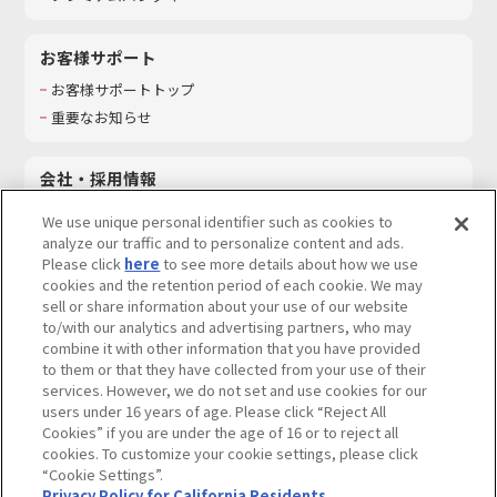
お客様サポート
お客様サポートトップ
重要なお知らせ
会社・採用情報
会社情報
We use unique personal identifier such as cookies to
採用情報
analyze our traffic and to personalize content and ads.
Please click
here
to see more details about how we use
サステナビリティ
cookies and the retention period of each cookie. We may
お問い合わせ
sell or share information about your use of our website
to/with our analytics and advertising partners, who may
combine it with other information that you have provided
to them or that they have collected from your use of their
services. However, we do not set and use cookies for our
ウェブサイトご利用条件
ソーシャルメディアポリシー
users under 16 years of age. Please click “Reject All
個人情報及び特定個人情報等の取り扱いに関する保護方針
Cookies” if you are under the age of 16 or to reject all
cookies. To customize your cookie settings, please click
Do Not Sell or Share My Personal Information
著作権・商標について
“Cookie Settings”.
Privacy Policy for California Residents
カスタマーハラスメントに対する基本的な対応方針