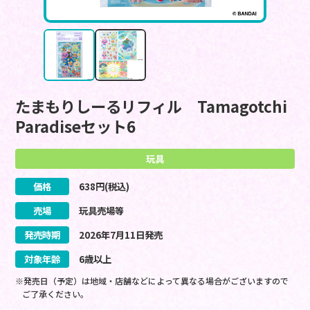
たまもりしーるリフィル Tamagotchi
Paradiseセット6
玩具
価格
638
円(税込)
売場
玩具売場等
発売時期
2026
年
7
月
11
日
発売
対象年齢
6歳以上
※発売日（予定）は地域・店舗などによって異なる場合がございますので
ご了承ください。