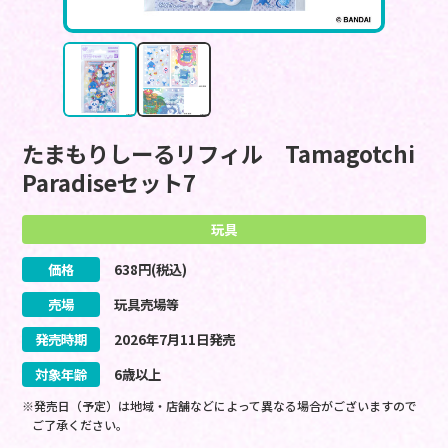
たまもりしーるリフィル Tamagotchi
Paradiseセット7
玩具
価格
638
円(税込)
売場
玩具売場等
発売時期
2026
年
7
月
11
日
発売
対象年齢
6歳以上
※発売日（予定）は地域・店舗などによって異なる場合がございますので
ご了承ください。