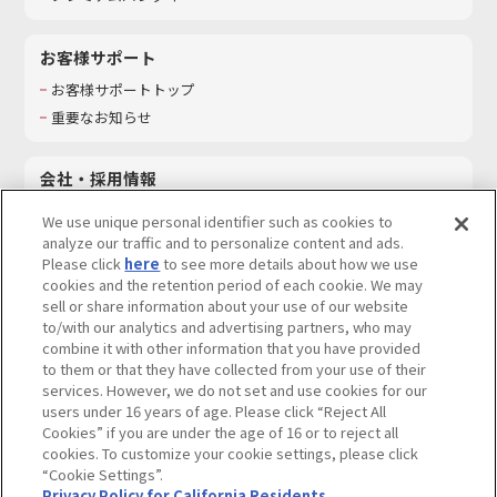
お客様サポート
お客様サポートトップ
重要なお知らせ
会社・採用情報
会社情報
We use unique personal identifier such as cookies to
採用情報
analyze our traffic and to personalize content and ads.
Please click
here
to see more details about how we use
サステナビリティ
cookies and the retention period of each cookie. We may
お問い合わせ
sell or share information about your use of our website
to/with our analytics and advertising partners, who may
combine it with other information that you have provided
to them or that they have collected from your use of their
services. However, we do not set and use cookies for our
ウェブサイトご利用条件
ソーシャルメディアポリシー
users under 16 years of age. Please click “Reject All
個人情報及び特定個人情報等の取り扱いに関する保護方針
Cookies” if you are under the age of 16 or to reject all
cookies. To customize your cookie settings, please click
Do Not Sell or Share My Personal Information
著作権・商標について
“Cookie Settings”.
Privacy Policy for California Residents
カスタマーハラスメントに対する基本的な対応方針