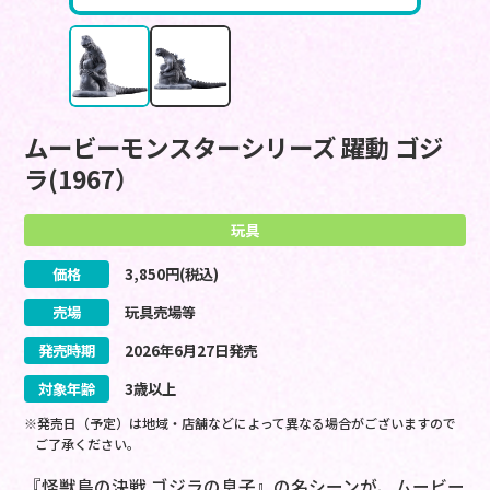
ムービーモンスターシリーズ 躍動 ゴジ
ラ(1967）
玩具
価格
3,850
円(税込)
売場
玩具売場等
発売時期
2026
年
6
月
27
日
発売
対象年齢
3歳以上
※発売日（予定）は地域・店舗などによって異なる場合がございますので
ご了承ください。
『怪獣島の決戦 ゴジラの息子』の名シーンが、ムービー