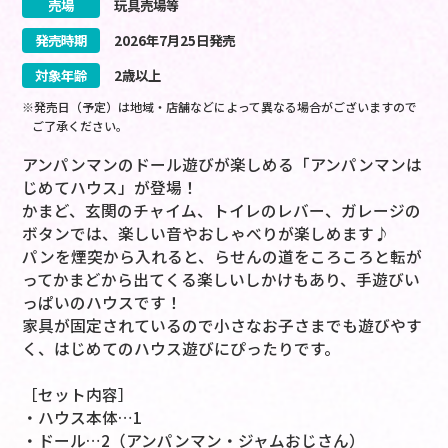
売場
玩具売場等
発売時期
2026
年
7
月
25
日
発売
対象年齢
2歳以上
※発売日（予定）は地域・店舗などによって異なる場合がございますので
ご了承ください。
アンパンマンのドール遊びが楽しめる「アンパンマンは
じめてハウス」が登場！
かまど、玄関のチャイム、トイレのレバー、ガレージの
ボタンでは、楽しい音やおしゃべりが楽しめます♪
パンを煙突から入れると、らせんの道をころころと転が
ってかまどから出てくる楽しいしかけもあり、手遊びい
っぱいのハウスです！
家具が固定されているので小さなお子さまでも遊びやす
く、はじめてのハウス遊びにぴったりです。
［セット内容］
・ハウス本体…1
・ドール…2（アンパンマン・ジャムおじさん）