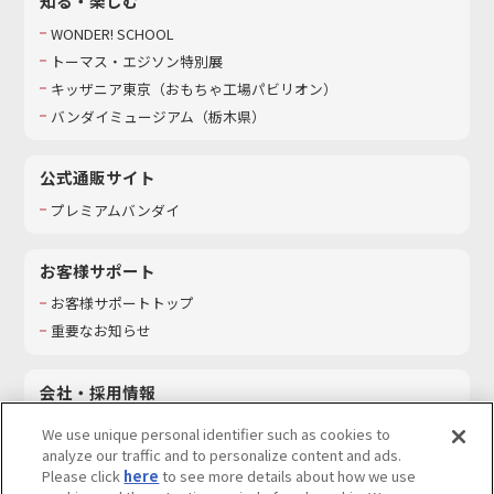
知る・楽しむ
WONDER! SCHOOL
トーマス・エジソン特別展
キッザニア東京（おもちゃ工場パビリオン）​
バンダイミュージアム（栃木県）
公式通販サイト
プレミアムバンダイ
お客様サポート
お客様サポートトップ
重要なお知らせ
会社・採用情報
会社情報
We use unique personal identifier such as cookies to
採用情報
analyze our traffic and to personalize content and ads.
Please click
here
to see more details about how we use
サステナビリティ