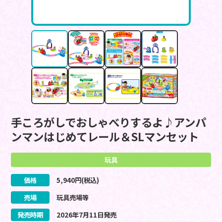
手ころがしでおしゃべりするよ♪アンパ
ンマンはじめてレール＆SLマンセット
玩具
価格
5,940
円(税込)
売場
玩具売場等
発売時期
2026
年
7
月
11
日
発売