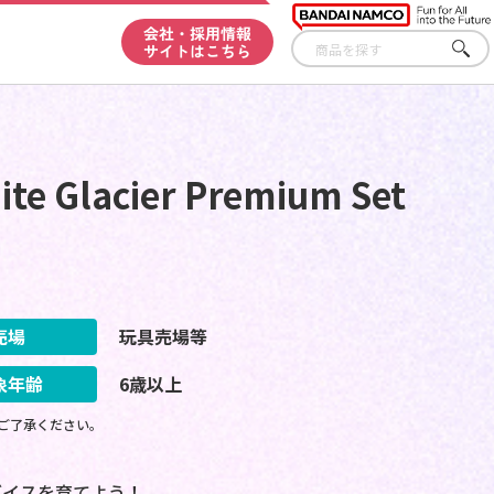
会社・採用情報
サイトはこちら
さが
す
ite Glacier Premium Set
売場
玩具売場等
象年齢
6歳以上
ご了承ください。
ダイスを育てよう！