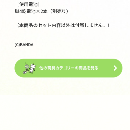
［使用電池］
単4乾電池×2本（別売り）
（本商品のセット内容以外は付属しません。）
(C)BANDAI