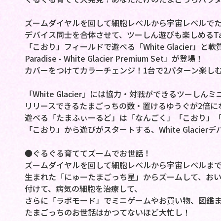
ズームダイヤルを回して細胞レベルから宇宙レベルで
デバイス同士を合体させて、ツーしん遊びも楽しめるTamago
「こおり」フィールドで遊べる「White Glacier」と
Paradise - White Glacier Premium Set」が登場！
カバーをつけてカラーチェンジ！1台で2パターン楽し
「White Glacier」には協力・対戦ができるツーしん
リリースできるたまごっちの数・置けるゆうぐが2倍に
遊べる「たまふぃーるど」は「なんごく」「こおり」「
「こおり」から遊びがスタートする、White Glacie
●ぐるぐる育ててズームでお世話！
ズームダイヤルを回して細胞レベルから宇宙レベルま
生まれた「にゅーたまごっち星」からズームして、お
付けて、病気の細胞を治療して、
さらに「ラボモード」でミニゲームやお買い物、図鑑
たまごっちのお世話はかつてないほど大忙し！