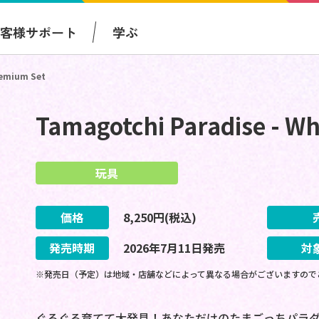
お客様サポート
学ぶ
remium Set
Tamagotchi Paradise - Wh
玩具
価格
8,250
円(税込)
発売時期
2026
年
7
月
11
日
発売
対
※発売日（予定）は地域・店舗などによって異なる場合がございますので
ぐるぐる育てて大発見！あなただけのたまごっちパラ