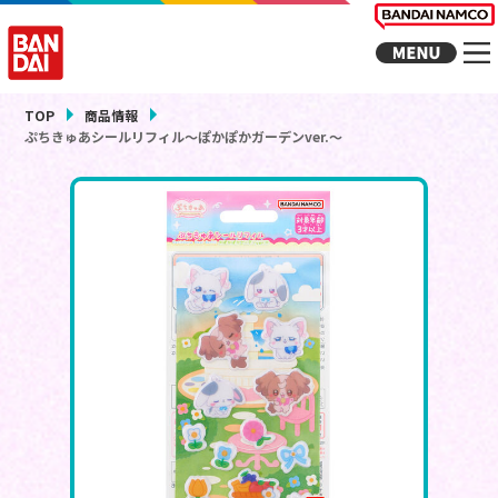
TOP
商品情報
ぷちきゅあシールリフィル～ぽかぽかガーデンver.～