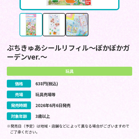
ぷちきゅあシールリフィル～ぽかぽかガ
ーデンver.～
玩具
価格
638
円(税込)
売場
玩具売場等
発売時期
2026
年
6
月
6
日
発売
対象年齢
3歳以上
※発売日（予定）は地域・店舗などによって異なる場合がございますので
ご了承ください。