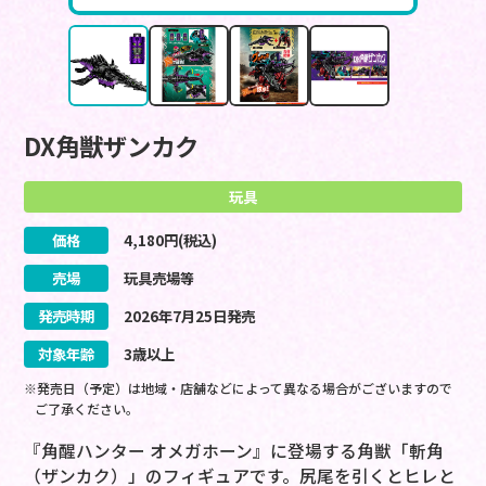
DX角獣ザンカク
玩具
価格
4,180
円(税込)
売場
玩具売場等
発売時期
2026
年
7
月
25
日
発売
対象年齢
3歳以上
※発売日（予定）は地域・店舗などによって異なる場合がございますので
ご了承ください。
『角醒ハンター オメガホーン』に登場する角獣「斬角
（ザンカク）」のフィギュアです。尻尾を引くとヒレと