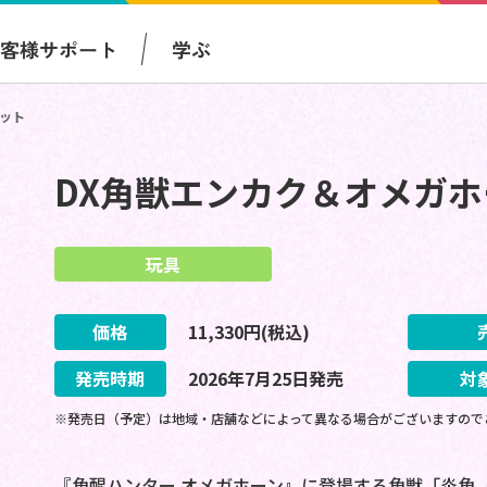
お客様サポート
学ぶ
セット
DX角獣エンカク＆オメガホ
玩具
価格
11,330
円(税込)
発売時期
2026
年
7
月
25
日
発売
対
※発売日（予定）は地域・店舗などによって異なる場合がございますので
『角醒ハンター オメガホーン』に登場する角獣「炎角