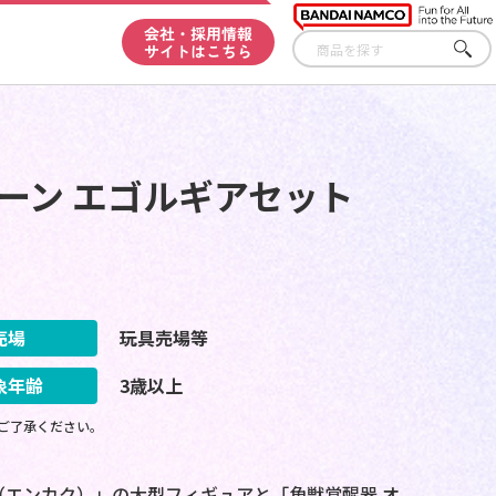
会社・採用情報
サイトはこちら
さが
す
ーン エゴルギアセット
売場
玩具売場等
象年齢
3歳以上
ご了承ください。
（エンカク）」の大型フィギュアと「角獣覚醒器 オ