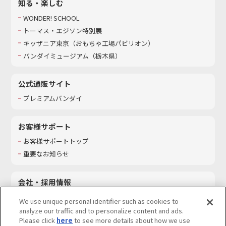
知る・楽しむ
WONDER! SCHOOL
トーマス・エジソン特別展
キッザニア東京（おもちゃ工場パビリオン）​
バンダイミュージアム（栃木県）
公式通販サイト
プレミアムバンダイ
お客様サポート
お客様サポートトップ
重要なお知らせ
会社・採用情報
会社情報
We use unique personal identifier such as cookies to
採用情報
analyze our traffic and to personalize content and ads.
Please click
here
to see more details about how we use
サステナビリティ