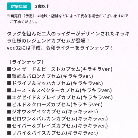
対象年齢
3歳以上
※発売日（予定）は地域・店舗などによって異なる場合がございますので
ご了承ください。
タッグを組んだ二人のライダーがデザインされたキラキ
ラ仕様のレジェンドカプセムが登場！
ver.02には平成、令和ライダーをラインナップ！
［ラインナップ］
■ウィザード＆ビーストカプセム(キラキラver.)
■鎧武＆バロンカプセム(キラキラver.)
■ドライブ＆マッハカプセム(キラキラver.)
■ゴースト＆スペクターカプセム(キラキラver.)
■エグゼイド＆ブレイブカプセム(キラキラver.)
■ビルド＆クローズカプセム(キラキラver.)
■ジオウ＆ゲイツカプセム(キラキラver.)
■ゼロワン＆バルカンカプセム(キラキラver.)
■セイバー＆ブレイズカプセム(キラキラver.)
■リバイ＆バイスカプセム(キラキラver.)