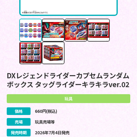
DXレジェンドライダーカプセムランダム
ボックス タッグライダーキラキラver.02
玩具
価格
660
円(税込)
売場
玩具売場等
発売時期
2026
年
7
月
4
日
発売