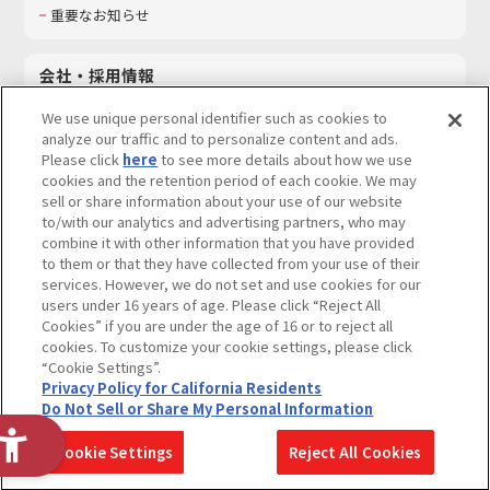
重要なお知らせ
会社・採用情報
会社情報
We use unique personal identifier such as cookies to
採用情報
analyze our traffic and to personalize content and ads.
Please click
here
to see more details about how we use
サステナビリティ
cookies and the retention period of each cookie. We may
お問い合わせ
sell or share information about your use of our website
to/with our analytics and advertising partners, who may
combine it with other information that you have provided
to them or that they have collected from your use of their
services. However, we do not set and use cookies for our
ウェブサイトご利用条件
ソーシャルメディアポリシー
users under 16 years of age. Please click “Reject All
個人情報及び特定個人情報等の取り扱いに関する保護方針
Cookies” if you are under the age of 16 or to reject all
cookies. To customize your cookie settings, please click
Do Not Sell or Share My Personal Information
著作権・商標について
“Cookie Settings”.
Privacy Policy for California Residents
カスタマーハラスメントに対する基本的な対応方針
Do Not Sell or Share My Personal Information
コピーライト一覧を表示する
Cookie Settings
Reject All Cookies