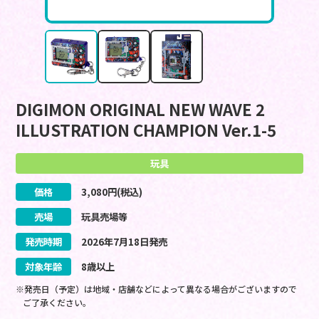
DIGIMON ORIGINAL NEW WAVE 2
ILLUSTRATION CHAMPION Ver.1-5
玩具
価格
3,080
円(税込)
売場
玩具売場等
発売時期
2026
年
7
月
18
日
発売
対象年齢
8歳以上
※発売日（予定）は地域・店舗などによって異なる場合がございますので
ご了承ください。