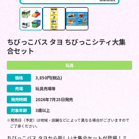
ちびっこバス タヨ ちびっこシティ大集
合セット
玩具
価格
3,850
円(税込)
売場
玩具売場等
発売時期
2026
年
7
月
25
日
発売
対象年齢
3歳以上
※発売日（予定）は地域・店舗などによって異なる場合がございますので
ご了承ください。
ちびっこバス タヨから新しい大集合セットが登場！ミ