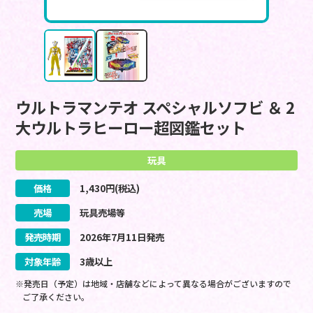
ウルトラマンテオ スペシャルソフビ ＆ 2
大ウルトラヒーロー超図鑑セット
玩具
価格
1,430
円(税込)
売場
玩具売場等
発売時期
2026
年
7
月
11
日
発売
対象年齢
3歳以上
※発売日（予定）は地域・店舗などによって異なる場合がございますので
ご了承ください。