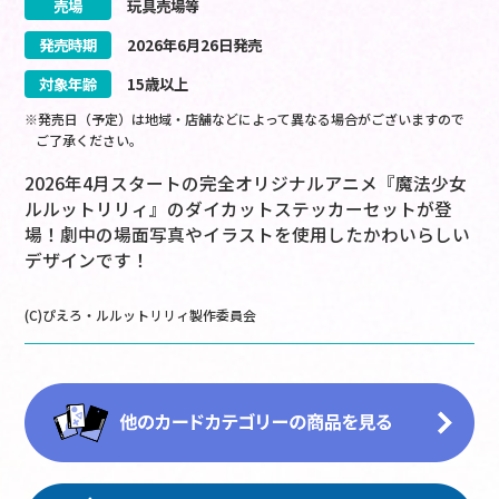
売場
玩具売場等
発売時期
2026
年
6
月
26
日
発売
対象年齢
15歳以上
※発売日（予定）は地域・店舗などによって異なる場合がございますので
ご了承ください。
2026年4月スタートの完全オリジナルアニメ『魔法少女
ルルットリリィ』のダイカットステッカーセットが登
場！劇中の場面写真やイラストを使用したかわいらしい
デザインです！
(C)ぴえろ・ルルットリリィ製作委員会