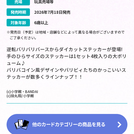
売場
玩具売場等
発売時期
2026
年
7
月
18
日
発売
対象年齢
6歳以上
※発売日（予定）は地域・店舗などによって異なる場合がございますので
ご了承ください。
逆転バリバリバースからダイカットステッカーが登場!
手のひらサイズのステッカーは1セット4枚入りの大ボリ
ューム♪
バリバコイン風デザインやバリビィたちのかっこいいス
テッカーが数多くラインナップ！！
(c)小学館・BANDAI
(c)掛丸翔/小学館