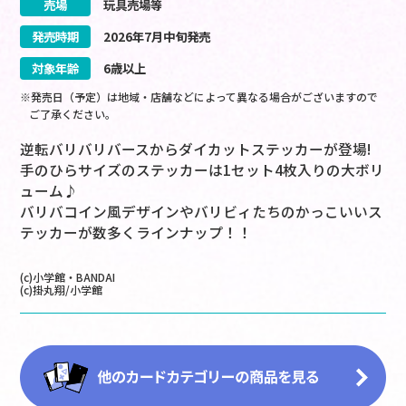
売場
玩具売場等
発売時期
2026
年
7
月
中旬
発売
対象年齢
6歳以上
※発売日（予定）は地域・店舗などによって異なる場合がございますので
ご了承ください。
逆転バリバリバースからダイカットステッカーが登場!
手のひらサイズのステッカーは1セット4枚入りの大ボリ
ューム♪
バリバコイン風デザインやバリビィたちのかっこいいス
テッカーが数多くラインナップ！！
(c)小学館・BANDAI
(c)掛丸翔/小学館