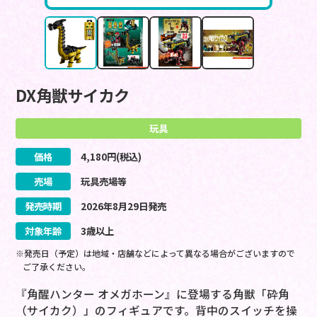
DX角獣サイカク
玩具
価格
4,180
円(税込)
売場
玩具売場等
発売時期
2026
年
8
月
29
日
発売
対象年齢
3歳以上
※発売日（予定）は地域・店舗などによって異なる場合がございますので
ご了承ください。
『角醒ハンター オメガホーン』に登場する角獣「砕角
（サイカク）」のフィギュアです。背中のスイッチを操