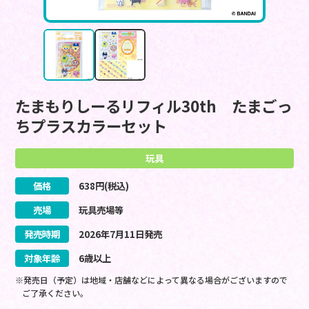
たまもりしーるリフィル30th たまごっ
ちプラスカラーセット
玩具
価格
638
円(税込)
売場
玩具売場等
発売時期
2026
年
7
月
11
日
発売
対象年齢
6歳以上
※発売日（予定）は地域・店舗などによって異なる場合がございますので
ご了承ください。