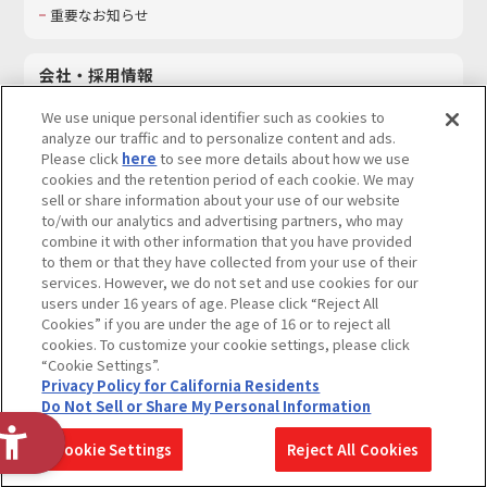
重要なお知らせ
会社・採用情報
会社情報
We use unique personal identifier such as cookies to
採用情報
analyze our traffic and to personalize content and ads.
Please click
here
to see more details about how we use
サステナビリティ
cookies and the retention period of each cookie. We may
お問い合わせ
sell or share information about your use of our website
to/with our analytics and advertising partners, who may
combine it with other information that you have provided
to them or that they have collected from your use of their
services. However, we do not set and use cookies for our
ウェブサイトご利用条件
ソーシャルメディアポリシー
users under 16 years of age. Please click “Reject All
個人情報及び特定個人情報等の取り扱いに関する保護方針
Cookies” if you are under the age of 16 or to reject all
cookies. To customize your cookie settings, please click
Do Not Sell or Share My Personal Information
著作権・商標について
“Cookie Settings”.
Privacy Policy for California Residents
カスタマーハラスメントに対する基本的な対応方針
Do Not Sell or Share My Personal Information
コピーライト一覧を表示する
Cookie Settings
Reject All Cookies