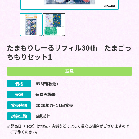
たまもりしーるリフィル30th たまごっ
ちもりセット1
玩具
価格
638
円(税込)
売場
玩具売場等
発売時期
2026
年
7
月
11
日
発売
対象年齢
6歳以上
※発売日（予定）は地域・店舗などによって異なる場合がございますので
ご了承ください。