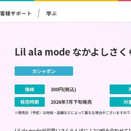
お客様サポート
学ぶ
Lil ala mode なかよ
ガシャポン
価格
300
円(税込)
発売時期
2026
年
7
月
下旬
発売
対
※発売日（予定）は地域・店舗などによって異なる場合がございますので
Lil ala modeが可愛いさくらんぼに！2つ組み合