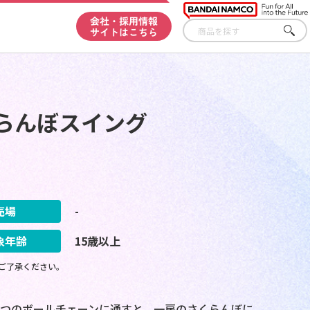
会社・採用情報
サイトはこちら
さが
す
しさくらんぼスイング
売場
-
象年齢
15歳以上
ご了承ください。
わせて1つのボールチェーンに通すと、一房のさくらんぼに