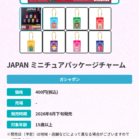
JAPAN ミニチュアパッケージチャーム
ガシャポン
価格
400
円(税込)
売場
-
発売時期
2026
年
6
月
下旬
発売
対象年齢
15歳以上
※発売日（予定）は地域・店舗などによって異なる場合がございますので