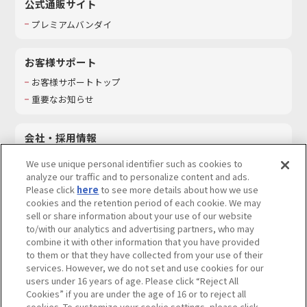
公式通販サイト
プレミアムバンダイ
お客様サポート
お客様サポートトップ
重要なお知らせ
会社・採用情報
会社情報
We use unique personal identifier such as cookies to
採用情報
analyze our traffic and to personalize content and ads.
Please click
here
to see more details about how we use
サステナビリティ
cookies and the retention period of each cookie. We may
お問い合わせ
sell or share information about your use of our website
to/with our analytics and advertising partners, who may
combine it with other information that you have provided
to them or that they have collected from your use of their
services. However, we do not set and use cookies for our
ウェブサイトご利用条件
ソーシャルメディアポリシー
users under 16 years of age. Please click “Reject All
個人情報及び特定個人情報等の取り扱いに関する保護方針
Cookies” if you are under the age of 16 or to reject all
cookies. To customize your cookie settings, please click