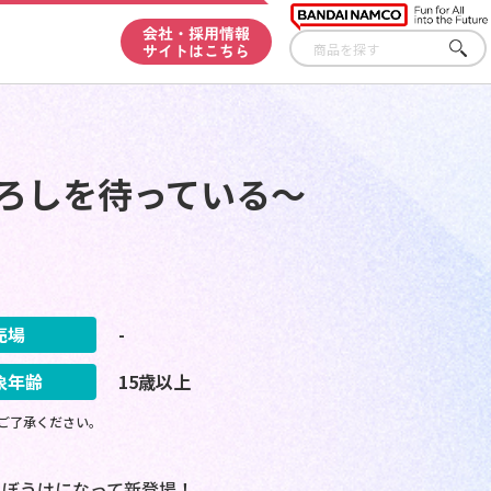
会社・採用情報
サイトはこちら
さが
す
ひろしを待っている～
売場
-
象年齢
15歳以上
ご了承ください。
ちぼうけになって新登場！