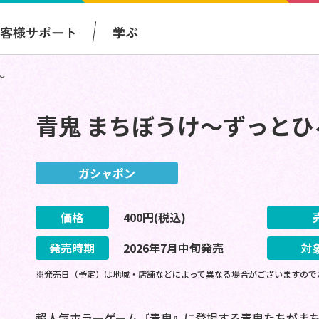
お客様サポート
学ぶ
～
青鬼 まちぼうけ～ずっと
ガシャポン
価格
400
円(税込)
発売時期
2026
年
7
月
中旬
発売
対
※発売日（予定）は地域・店舗などによって異なる場合がございますので
超人気ホラーゲーム『青鬼』に登場する青鬼たちがま