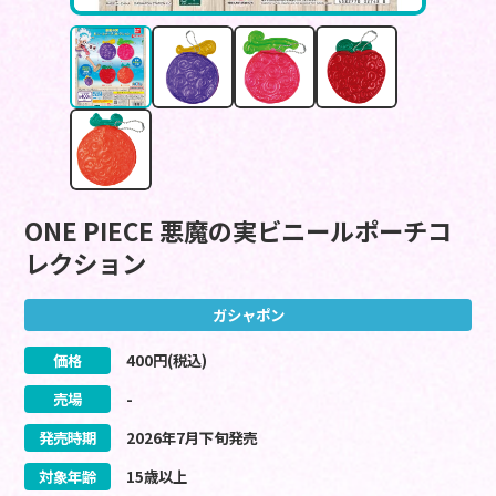
ONE PIECE 悪魔の実ビニールポーチコ
レクション
ガシャポン
価格
400
円(税込)
売場
-
発売時期
2026
年
7
月
下旬
発売
対象年齢
15歳以上