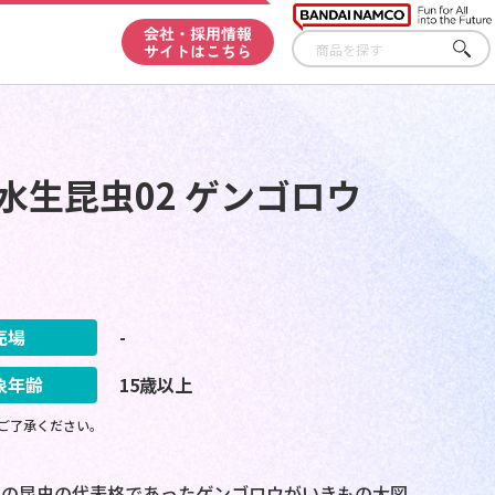
会社・採用情報
サイトはこちら
さが
す
水生昆虫02 ゲンゴロウ
売場
-
象年齢
15歳以上
ご了承ください。
田の昆虫の代表格であったゲンゴロウがいきもの大図