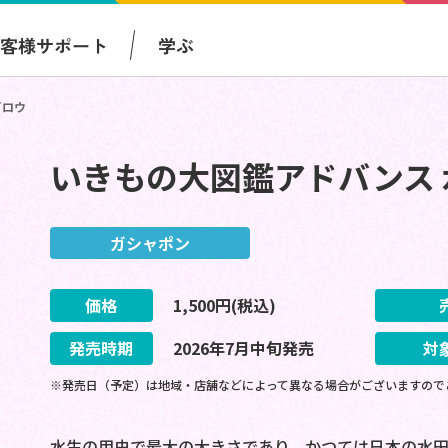
お客様サポート
学ぶ
ゴロウ
いきもの大図鑑アドバンス 
ガシャポン
価格
1,500
円(税込)
発売時期
2026
年
7
月
中旬
発売
対
※発売日（予定）は地域・店舗などによって異なる場合がございますので
水生の甲虫で最大の大きさであり、かつては日本の水