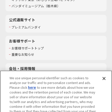
バンダイミュージアム（栃木県）
公式通販サイト
プレミアムバンダイ
お客様サポート
お客様サポートトップ
重要なお知らせ
会社・採用情報
会社情報
We use unique personal identifier such as cookies to
採用情報
analyze our traffic and to personalize content and ads.
Please click
here
to see more details about how we use
サステナビリティ
cookies and the retention period of each cookie. We may
お問い合わせ
sell or share information about your use of our website
to/with our analytics and advertising partners, who may
combine it with other information that you have provided
to them or that they have collected from your use of their