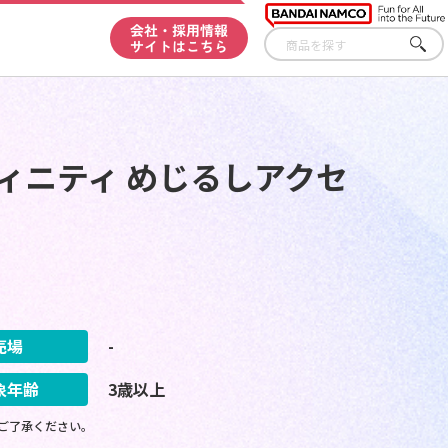
会社・採用情報
サイトはこちら
さが
す
ィニティ めじるしアクセ
売場
-
象年齢
3歳以上
ご了承ください。