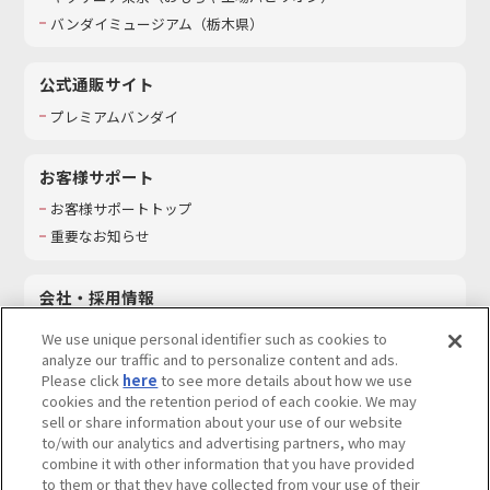
バンダイミュージアム（栃木県）
公式通販サイト
プレミアムバンダイ
お客様サポート
お客様サポートトップ
重要なお知らせ
会社・採用情報
会社情報
We use unique personal identifier such as cookies to
採用情報
analyze our traffic and to personalize content and ads.
Please click
here
to see more details about how we use
サステナビリティ
cookies and the retention period of each cookie. We may
お問い合わせ
sell or share information about your use of our website
to/with our analytics and advertising partners, who may
combine it with other information that you have provided
to them or that they have collected from your use of their