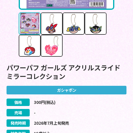
パワーパフ ガールズ アクリルスライド
ミラーコレクション
ガシャポン
価格
300
円(税込)
売場
-
発売時期
2026
年
7
月
上旬
発売