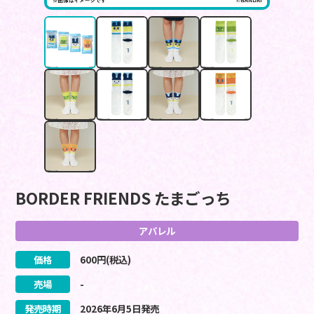
BORDER FRIENDS たまごっち
アパレル
価格
600
円(税込)
売場
-
発売時期
2026
年
6
月
5
日
発売