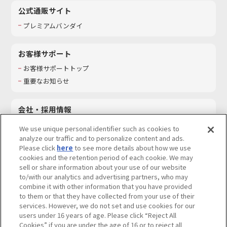
公式通販サイト
プレミアムバンダイ
お客様サポート
お客様サポートトップ
重要なお知らせ
会社・採用情報
会社情報
We use unique personal identifier such as cookies to
採用情報
analyze our traffic and to personalize content and ads.
Please click
here
to see more details about how we use
サステナビリティ
cookies and the retention period of each cookie. We may
お問い合わせ
sell or share information about your use of our website
to/with our analytics and advertising partners, who may
combine it with other information that you have provided
to them or that they have collected from your use of their
services. However, we do not set and use cookies for our
ウェブサイトご利用条件
ソーシャルメディアポリシー
users under 16 years of age. Please click “Reject All
個人情報及び特定個人情報等の取り扱いに関する保護方針
Cookies” if you are under the age of 16 or to reject all