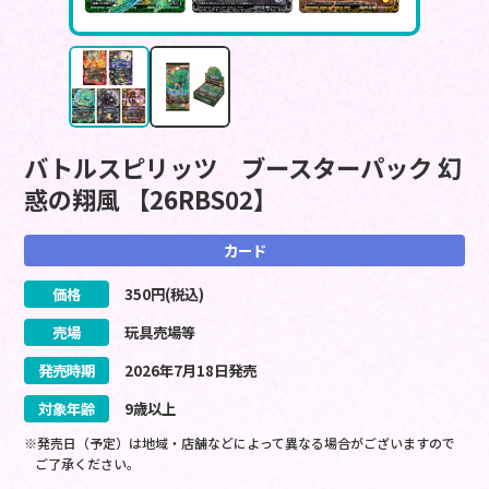
バトルスピリッツ ブースターパック 幻
惑の翔風 【26RBS02】
カード
価格
350
円(税込)
売場
玩具売場等
発売時期
2026
年
7
月
18
日
発売
対象年齢
9歳以上
※発売日（予定）は地域・店舗などによって異なる場合がございますので
ご了承ください。