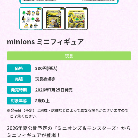
minions ミニフィギュア
玩具
価格
880
円(税込)
売場
玩具売場等
発売時期
2026
年
7
月
25
日
発売
対象年齢
8歳以上
※発売日（予定）は地域・店舗などによって異なる場合がございますので
ご了承ください。
2026年夏公開予定の『ミニオンズ＆モンスターズ』から
ミニフィギュアが登場！