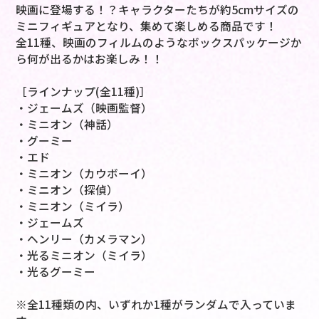
映画に登場する！？キャラクターたちが約5cmサイズの
ミニフィギュアとなり、集めて楽しめる商品です！
全11種、映画のフィルムのようなボックスパッケージか
ら何が出るかはお楽しみ！！
［ラインナップ(全11種)］
・ジェームズ（映画監督）
・ミニオン（神話）
・グーミー
・エド
・ミニオン（カウボーイ）
・ミニオン（探偵）
・ミニオン（ミイラ）
・ジェームズ
・ヘンリー（カメラマン）
・光るミニオン（ミイラ）
・光るグーミー
※全11種類の内、いずれか1種がランダムで入っていま