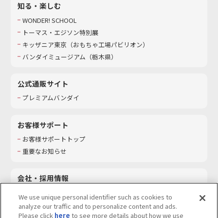
知る・楽しむ
WONDER! SCHOOL
トーマス・エジソン特別展
キッザニア東京（おもちゃ工場パビリオン）​
バンダイミュージアム（栃木県）
公式通販サイト
プレミアムバンダイ
お客様サポート
お客様サポートトップ
重要なお知らせ
会社・採用情報
会社情報
We use unique personal identifier such as cookies to
採用情報
analyze our traffic and to personalize content and ads.
Please click
here
to see more details about how we use
サステナビリティ