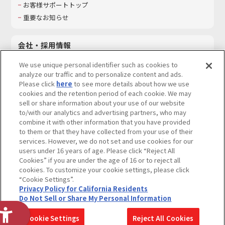
お客様サポートトップ
重要なお知らせ
会社・採用情報
会社情報
We use unique personal identifier such as cookies to
採用情報
analyze our traffic and to personalize content and ads.
Please click
here
to see more details about how we use
サステナビリティ
cookies and the retention period of each cookie. We may
お問い合わせ
sell or share information about your use of our website
to/with our analytics and advertising partners, who may
combine it with other information that you have provided
to them or that they have collected from your use of their
services. However, we do not set and use cookies for our
ウェブサイトご利用条件
ソーシャルメディアポリシー
users under 16 years of age. Please click “Reject All
個人情報及び特定個人情報等の取り扱いに関する保護方針
Cookies” if you are under the age of 16 or to reject all
cookies. To customize your cookie settings, please click
Do Not Sell or Share My Personal Information
著作権・商標について
“Cookie Settings”.
Privacy Policy for California Residents
カスタマーハラスメントに対する基本的な対応方針
Do Not Sell or Share My Personal Information
コピーライト一覧を表示する
Cookie Settings
Reject All Cookies