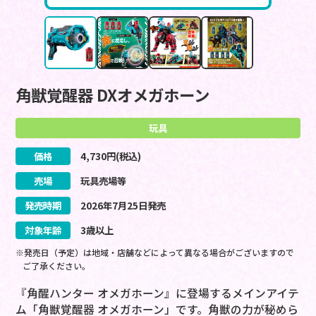
角獣覚醒器 DXオメガホーン
玩具
価格
4,730
円(税込)
売場
玩具売場等
発売時期
2026
年
7
月
25
日
発売
対象年齢
3歳以上
※発売日（予定）は地域・店舗などによって異なる場合がございますので
ご了承ください。
『角醒ハンター オメガホーン』に登場するメインアイテ
ム「角獣覚醒器 オメガホーン」です。角獣の力が秘めら