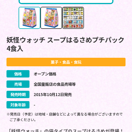
妖怪ウォッチ スープはるさめプチパック
4食入
菓子・食品・食玩
価格
オープン価格
売場
全国量販店の食品売場等
発売時期
2015
年
10
月
12
日
発売
対象年齢
-
※発売日（予定）は地域・店舗などによって異なる場合がございますので
ご了承ください。
「妖怪ウォッチ」の袋タイプのスープはるさめが登場！