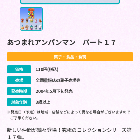
あつまれアンパンマン パート１７
菓子・食品・食玩
価格
110
円(税込)
売場
全国量販店の菓子売場等
発売時期
2004
年
5
月
下旬
発売
対象年齢
3歳以上
※発売日（予定）は地域・店舗などによって異なる場合がございますので
ご了承ください。
新しい仲間が続々登場！究極のコレクションシリーズ第
１７弾。