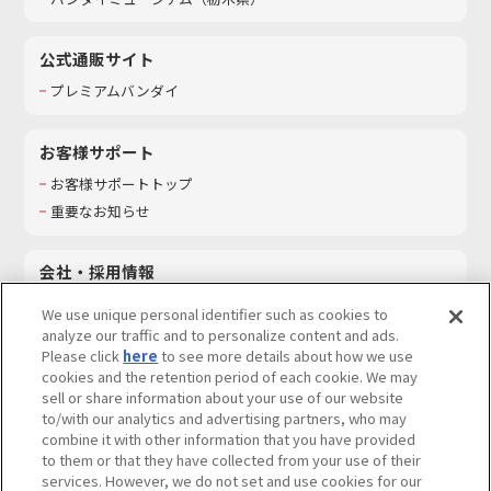
公式通販サイト
プレミアムバンダイ
お客様サポート
お客様サポートトップ
重要なお知らせ
会社・採用情報
会社情報
We use unique personal identifier such as cookies to
採用情報
analyze our traffic and to personalize content and ads.
Please click
here
to see more details about how we use
サステナビリティ
cookies and the retention period of each cookie. We may
お問い合わせ
sell or share information about your use of our website
to/with our analytics and advertising partners, who may
combine it with other information that you have provided
to them or that they have collected from your use of their
services. However, we do not set and use cookies for our
ウェブサイトご利用条件
ソーシャルメディアポリシー