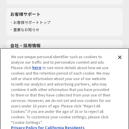
お客様サポート
お客様サポートトップ
重要なお知らせ
会社・採用情報
会社情報
We use unique personal identifier such as cookies to
採用情報
analyze our traffic and to personalize content and ads.
Please click
here
to see more details about how we use
サステナビリティ
cookies and the retention period of each cookie. We may
お問い合わせ
sell or share information about your use of our website
to/with our analytics and advertising partners, who may
combine it with other information that you have provided
to them or that they have collected from your use of their
services. However, we do not set and use cookies for our
ウェブサイトご利用条件
ソーシャルメディアポリシー
users under 16 years of age. Please click “Reject All
個人情報及び特定個人情報等の取り扱いに関する保護方針
Cookies” if you are under the age of 16 or to reject all
cookies. To customize your cookie settings, please click
Do Not Sell or Share My Personal Information
著作権・商標について
“Cookie Settings”.
Privacy Policy for California Residents
カスタマーハラスメントに対する基本的な対応方針