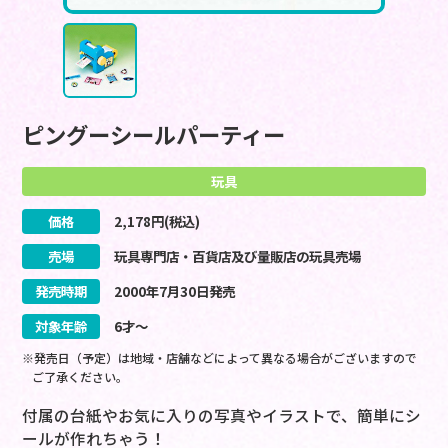
ピングーシールパーティー
玩具
価格
2,178
円(税込)
売場
玩具専門店・百貨店及び量販店の玩具売場
発売時期
2000
年
7
月
30
日
発売
対象年齢
6才～
※発売日（予定）は地域・店舗などによって異なる場合がございますので
ご了承ください。
付属の台紙やお気に入りの写真やイラストで、簡単にシ
ールが作れちゃう！