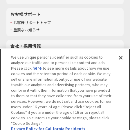
お客様サポート
お客様サポートトップ
重要なお知らせ
会社・採用情報
会社情報
We use unique personal identifier such as cookies to
採用情報
analyze our traffic and to personalize content and ads.
Please click
here
to see more details about how we use
サステナビリティ
cookies and the retention period of each cookie. We may
お問い合わせ
sell or share information about your use of our website
to/with our analytics and advertising partners, who may
combine it with other information that you have provided
to them or that they have collected from your use of their
services. However, we do not set and use cookies for our
ウェブサイトご利用条件
ソーシャルメディアポリシー
users under 16 years of age. Please click “Reject All
個人情報及び特定個人情報等の取り扱いに関する保護方針
Cookies” if you are under the age of 16 or to reject all
cookies. To customize your cookie settings, please click
Do Not Sell or Share My Personal Information
著作権・商標について
“Cookie Settings”.
Privacy Policy for California Residents
カスタマーハラスメントに対する基本的な対応方針