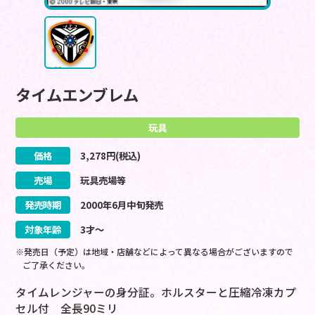
タイムエンブレム
玩具
価格
3,278
円(税込)
売場
玩具売場等
発売時期
2000
年
6
月
中旬
発売
対象年齢
3才～
※発売日（予定）は地域・店舗などによって異なる場合がございますので
ご了承ください。
タイムレンジャーの身分証。ホルスターと圧縮冷凍カプ
セル付 全長90ミリ