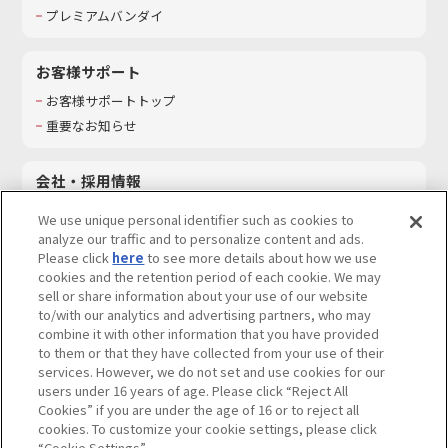
プレミアムバンダイ
お客様サポート
お客様サポートトップ
重要なお知らせ
会社・採用情報
会社情報
We use unique personal identifier such as cookies to
採用情報
analyze our traffic and to personalize content and ads.
Please click
here
to see more details about how we use
サステナビリティ
cookies and the retention period of each cookie. We may
お問い合わせ
sell or share information about your use of our website
to/with our analytics and advertising partners, who may
combine it with other information that you have provided
to them or that they have collected from your use of their
services. However, we do not set and use cookies for our
ウェブサイトご利用条件
ソーシャルメディアポリシー
users under 16 years of age. Please click “Reject All
個人情報及び特定個人情報等の取り扱いに関する保護方針
Cookies” if you are under the age of 16 or to reject all
cookies. To customize your cookie settings, please click
Do Not Sell or Share My Personal Information
著作権・商標について
“Cookie Settings”.