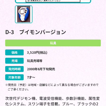
D-3 ブイモンバージョン
玩具
価格
3,520
円(税込)
売場
玩具売場等
発売時期
2000
年
6
月
下旬
発売
対象年齢
7才～
※発売日（予定）は地域・店舗などによって異なる場合がございますので
ご了承ください。
次世代デジモン機、電波受信機能、歩数計機能、属性変
化システム、スワン端子を搭載。ブルー、ブラックの2