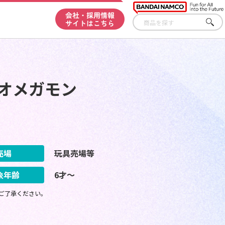
会社・採用情報
サイトはこちら
さが
す
 オメガモン
売場
玩具売場等
象年齢
6才～
ご了承ください。