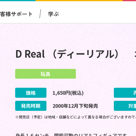
お客様サポート
学ぶ
D Real （ディーリアル）
玩具
価格
1,650
円(税込)
発売時期
2000
年
12
月
下旬
発売
対
※発売日（予定）は地域・店舗などによって異なる場合がございますので
身長１６センチ 関節可動のリアルフィギュアです。