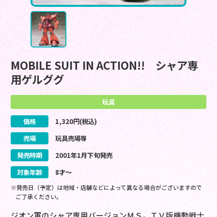
MOBILE SUIT IN ACTION!! シャア専
用ゲルググ
玩具
価格
1,320
円(税込)
売場
玩具売場等
発売時期
2001
年
1
月
下旬
発売
対象年齢
8才～
※発売日（予定）は地域・店舗などによって異なる場合がございますので
ご了承ください。
ジオン軍のシャア専用バージョンＭＳ。ＴＶ版機動戦士