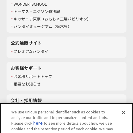
WONDER! SCHOOL
トーマス・エジソン特別展
キッザニア東京（おもちゃ工場パビリオン）​
バンダイミュージアム（栃木県）
公式通販サイト
プレミアムバンダイ
お客様サポート
お客様サポートトップ
重要なお知らせ
会社・採用情報
会社情報
We use unique personal identifier such as cookies to
採用情報
analyze our traffic and to personalize content and ads.
Please click
here
to see more details about how we use
サステナビリティ
cookies and the retention period of each cookie. We may
お問い合わせ