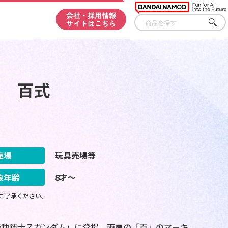
会社・採用情報
サイトはこちら
さが
す
N!! 百式
売場
玩具売場等
象年齢
8才～
ご了承ください。
機動戦士Ｚガンダム」に登場。両肩の「百」のマーキ