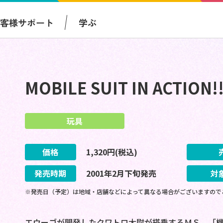
お客様サポート
学ぶ
MOBILE SUIT IN ACTIO
玩具
価格
1,320
円(税込)
発売時期
2001
年
2
月
下旬
発売
対
※発売日（予定）は地域・店舗などによって異なる場合がございますので
エウーゴが開発したクワトロ大尉が搭乗するＭＳ。「