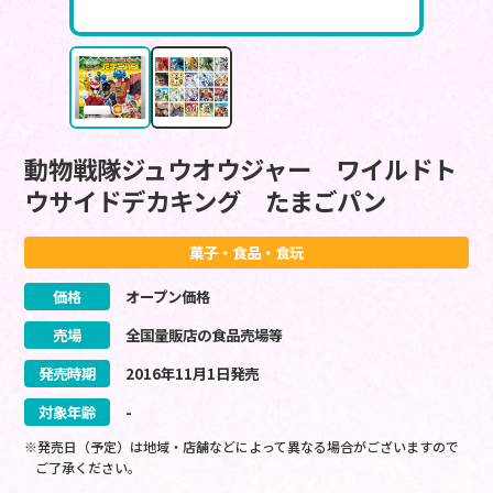
動物戦隊ジュウオウジャー ワイルドト
ウサイドデカキング たまごパン
菓子・食品・食玩
価格
オープン価格
売場
全国量販店の食品売場等
発売時期
2016
年
11
月
1
日
発売
対象年齢
-
※発売日（予定）は地域・店舗などによって異なる場合がございますので
ご了承ください。