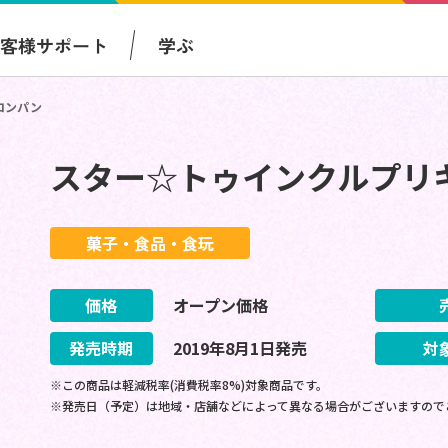
お客様サポート
学ぶ
ロンパン
スター☆トゥインクルプリ
菓子・食品・食玩
価格
オープン価格
発売時期
2019
年
8
月
1
日
発売
対
※この商品は軽減税率(消費税率8%)対象商品です。
※発売日（予定）は地域・店舗などによって異なる場合がございますので