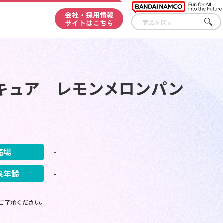
会社・採用情報
サイトはこちら
さが
す
キュア レモンメロンパン
売場
-
象年齢
-
ご了承ください。