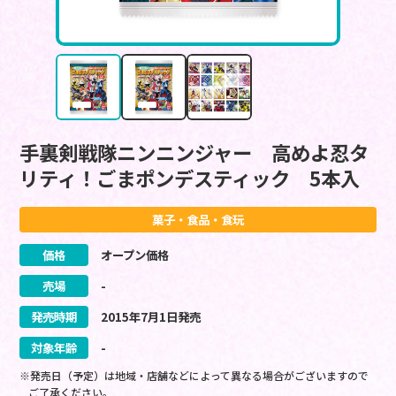
手裏剣戦隊ニンニンジャー 高めよ忍タ
リティ！ごまポンデスティック 5本入
菓子・食品・食玩
価格
オープン価格
売場
-
発売時期
2015
年
7
月
1
日
発売
対象年齢
-
※発売日（予定）は地域・店舗などによって異なる場合がございますので
ご了承ください。