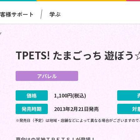
お客様サポート
学ぶ
ツ
TPETS! たまごっち 遊ぼ
アパレル
価格
1,100
円(税込)
発売時期
2013
年
2
月
21
日
発売
対
※発売日（予定）は地域・店舗などによって異なる場合がございますので
夏向けの半袖ＴＰＥＴＳ！が登場！