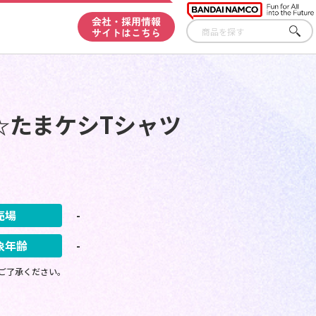
会社・採用情報
サイトはこちら
さが
す
う☆たまケシTシャツ
売場
-
象年齢
-
ご了承ください。