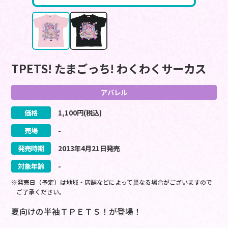
TPETS! たまごっち! わくわくサーカス
アパレル
価格
1,100
円(税込)
売場
-
発売時期
2013
年
4
月
21
日
発売
対象年齢
-
※発売日（予定）は地域・店舗などによって異なる場合がございますので
ご了承ください。
夏向けの半袖ＴＰＥＴＳ！が登場！