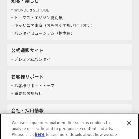
知る・楽しむ
WONDER! SCHOOL
トーマス・エジソン特別展
キッザニア東京（おもちゃ工場パビリオン）​
バンダイミュージアム（栃木県）
公式通販サイト
プレミアムバンダイ
お客様サポート
お客様サポートトップ
重要なお知らせ
会社・採用情報
会社情報
We use unique personal identifier such as cookies to
採用情報
analyze our traffic and to personalize content and ads.
Please click
here
to see more details about how we use
サステナビリティ