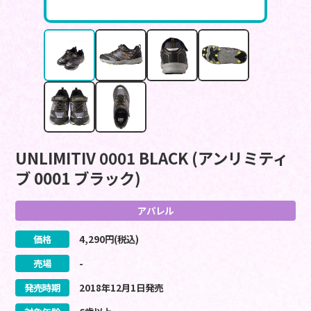
UNLIMITIV 0001 BLACK (アンリミティ
ブ 0001 ブラック)
アパレル
価格
4,290
円(税込)
売場
-
発売時期
2018
年
12
月
1
日
発売