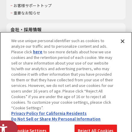
お客様サポートトップ
重要なお知らせ
会社・採用情報
会社情報
We use unique personal identifier such as cookies to
採用情報
analyze our traffic and to personalize content and ads.
Please click
here
to see more details about how we use
サステナビリティ
cookies and the retention period of each cookie. We may
お問い合わせ
sell or share information about your use of our website
to/with our analytics and advertising partners, who may
combine it with other information that you have provided
to them or that they have collected from your use of their
services. However, we do not set and use cookies for our
ウェブサイトご利用条件
ソーシャルメディアポリシー
users under 16 years of age. Please click “Reject All
個人情報及び特定個人情報等の取り扱いに関する保護方針
Cookies” if you are under the age of 16 or to reject all
cookies. To customize your cookie settings, please click
Do Not Sell or Share My Personal Information
著作権・商標について
“Cookie Settings”.
Privacy Policy for California Residents
カスタマーハラスメントに対する基本的な対応方針
Do Not Sell or Share My Personal Information
コピーライト一覧を表示する
Cookie Settings
Reject All Cookies