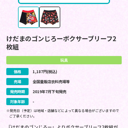
けだまのゴンじろーボクサーブリーフ2
枚組
玩具
価格
1,187
円(税込)
売場
全国量販店衣料売場等
発売時期
2019
年
7
月
下旬
発売
対象年齢
-
※発売日（予定）は地域・店舗などによって異なる場合がございますので
ご了承ください。
『けだまのゴンじろー』よりボクサーブリーフ2枚組が