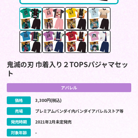
鬼滅の刃 巾着入り２TOPSパジャマセッ
ト
アパレル
価格
3,300
円(税込)
売場
プレミアムバンダイ内バンダイアパレルストア等
発売時期
2021
年
2
月
未定
発売
対象年齢
-