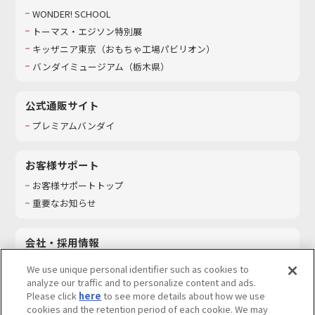
WONDER! SCHOOL
トーマス・エジソン特別展
キッザニア東京（おもちゃ工場パビリオン）​
バンダイミュージアム（栃木県）
公式通販サイト
プレミアムバンダイ
お客様サポート
お客様サポートトップ
重要なお知らせ
会社・採用情報
会社情報
We use unique personal identifier such as cookies to
採用情報
analyze our traffic and to personalize content and ads.
Please click
here
to see more details about how we use
サステナビリティ
cookies and the retention period of each cookie. We may