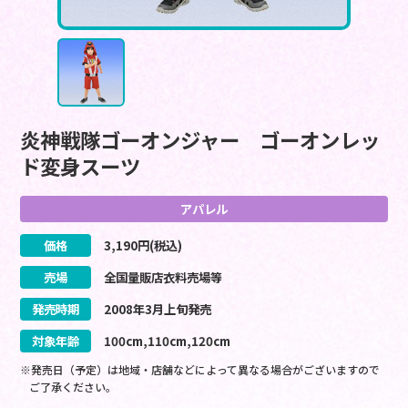
炎神戦隊ゴーオンジャー ゴーオンレッ
ド変身スーツ
アパレル
価格
3,190
円(税込)
売場
全国量販店衣料売場等
発売時期
2008
年
3
月
上旬
発売
対象年齢
100cm,110cm,120cm
※発売日（予定）は地域・店舗などによって異なる場合がございますので
ご了承ください。