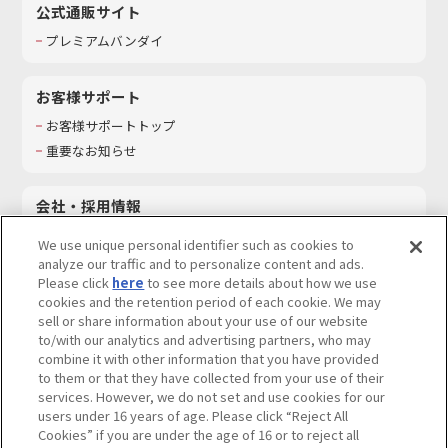
公式通販サイト
プレミアムバンダイ
お客様サポート
お客様サポートトップ
重要なお知らせ
会社・採用情報
会社情報
We use unique personal identifier such as cookies to
採用情報
analyze our traffic and to personalize content and ads.
Please click
here
to see more details about how we use
サステナビリティ
cookies and the retention period of each cookie. We may
お問い合わせ
sell or share information about your use of our website
to/with our analytics and advertising partners, who may
combine it with other information that you have provided
to them or that they have collected from your use of their
services. However, we do not set and use cookies for our
ウェブサイトご利用条件
ソーシャルメディアポリシー
users under 16 years of age. Please click “Reject All
個人情報及び特定個人情報等の取り扱いに関する保護方針
Cookies” if you are under the age of 16 or to reject all