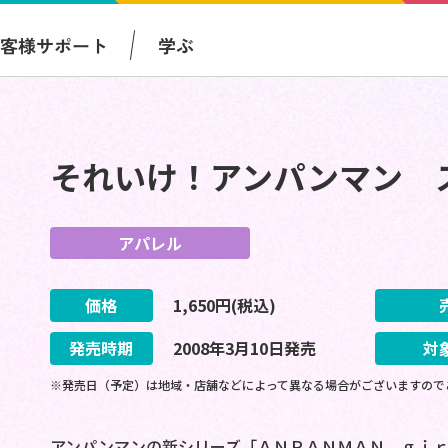
お客様サポート
学ぶ
それいけ！アンパンマン 
アパレル
価格
1,650
円(税込)
発売時期
2008
年
3
月
10
日
発売
対
※発売日（予定）は地域・店舗などによって異なる場合がございますので
アンパンマンの新シリーズ「ＡＮＰＡＮＭＡＮ ｇｉ