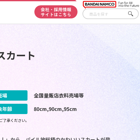
会社・採用情報
サイトはこちら
さが
す
スカート
売場
全国量販店衣料売場等
象年齢
80cm,90cm,95cm
ご了承ください。
ｒｌ」から、パイル地総柄のかわいいスカートが登