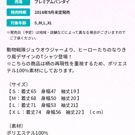
売場
プレミアムバンダイ
発売時期
2016
年
9
月
未定
発売
対象年齢
S,M,L,XL
※発売日（予定）は地域・店舗などによって異なる場合がございますので
ご了承ください。
動物戦隊ジュウオウジャーより、ヒーローたちのなりき
り風デザインのTシャツ登場！
※こちらの商品は柄の再現性を重視するため、ポリエス
テル100％素材にしております。
〔サイズ〕
【Ｓ：着丈65 身幅47 袖丈19 】
【Ｍ：着丈68 身幅50 袖丈20 】
【Ｌ：着丈71 身幅53 袖丈21】
【ＸＬ：着丈74 身幅56 袖丈22 】（ｃｍ）
〔素材〕
ポリエステル100％